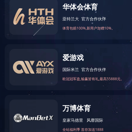
精密机械加工件
精密机
NEWS & EVENTS
精密机械加工件
发布日期：2018-09-1
数控车床加工件