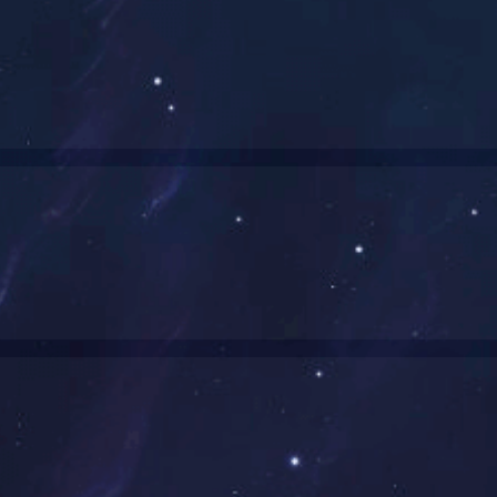
械加工件
精密机械加工件
2 10:38:51