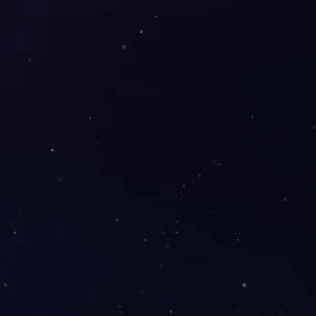
|
在线留言
|
开云手机登录界面
|