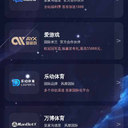
精密零件加工件
大型数控车床加工
CNC及铣削类零件
车铣复合加工件
精密钣金切割件
走心机加工件
精密小型车削件