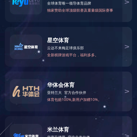
精密小型车削件
精密小型车削
NEWS & EVENTS
对不起，该分类无任何记录
精密机械加工件
数控车床加工件