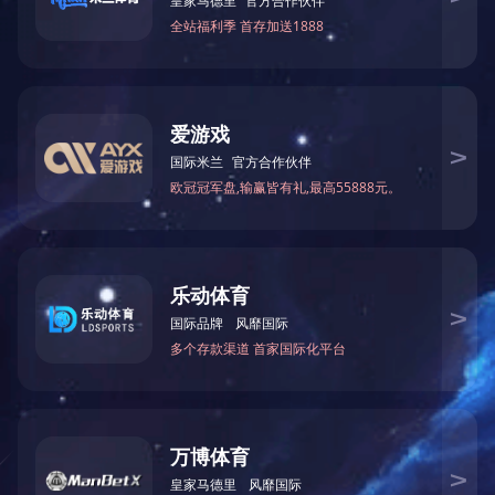
精密零件加工件
大型数控车床加工
CNC及铣削类零件
车铣复合加工件
精密钣金切割件
走心机加工件
精密小型车削件